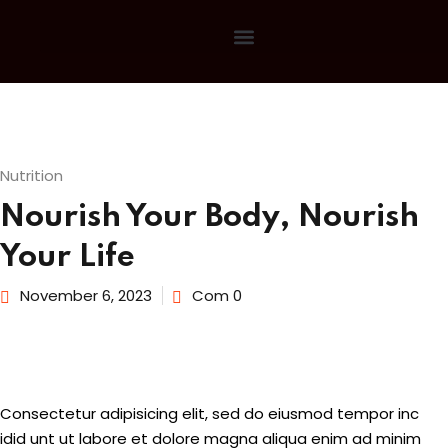
Sign in
Sign up
Sign in
Don’t have an account?
Sign up
Nutrition
Nourish Your Body, Nourish
Your Life
November 6, 2023
Com 0
Lost your
Remember me
Consectetur adipisicing elit, sed do eiusmod tempor inc
idid unt ut labore et dolore magna aliqua enim ad minim